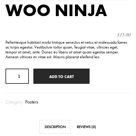
WOO NINJA
£
15.00
Pellentesque habitant morbi tristique senectus et netus et malesuada fames
ac turpis egestas. Vestibulum tortor quam, feugiat vitae, ultricies eget,
tempor sit amet, ante. Donec eu libero sit amet quam egestas semper.
Aenean ultricies mi vitae est. Mauris placerat eleifend leo.
ADD TO CART
Category:
Posters
DESCRIPTION
REVIEWS (0)